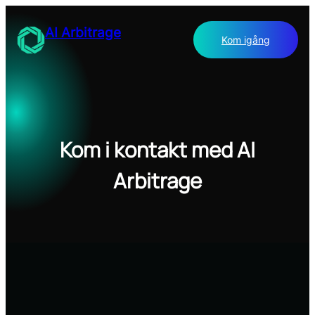
Hoppa
till
AI Arbitrage
Kom igång
innehåll
Kom i kontakt med AI
Arbitrage