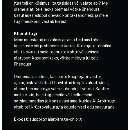
Kas teil on küsimusi, tagasisidet või vajate abi? Me
oleme alati teie jaoks olemas! Võtke ühendust,
kasutades allpool olevaid kontaktandmeid, ja meie
tugimeeskond vastab kiiresti.
Klienditugi
Meie meeskond on valmis aitama teid mis tahes
küsimuste või probleemide korral. Kui vajate tehnilist
abi, üksikasju meie teenuste kohta või juhiseid
platvormi kasutamiseks, võtke meiega julgelt
ühendust.
Olenemata sellest, kas olete kaupleja, investor,
ajakirjanik või lihtsalt huvitatud krüptovaluutadest,
oleme hea meelega valmis ühendust võtma. Saatke
meile e-kiri, helistage meile või leidke meid
sotsiaalmeedias ja koos avastame, kuidas AI Arbitrage
aitab teil krüptovaluutaga kauplemisel edu saavutada.
E-post
:
support@aiarbitrage-ch.org