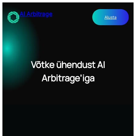
Liigu
sisu
AI Arbitrage
Alusta
juurde
Võtke ühendust AI
Arbitrage’iga