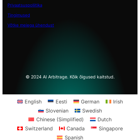
Privaatsuspoliitika
Tingimused
Võtke meiega ühendust
© 2024 AI Arbitrage. Kõik õigused kaitstud.
English
Eesti
German
Irish
Slovenian
Swedish
Chinese (Simplified)
Dutch
Switzerland
Canada
Singapore
Spanish