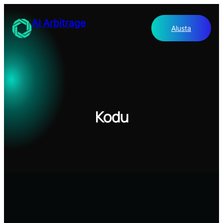
Liigu
sisu
AI Arbitrage
Alusta
juurde
Kodu