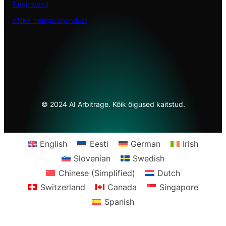
Tingimused
Võtke meiega ühendust
© 2024 AI Arbitrage. Kõik õigused kaitstud.
English
Eesti
German
Irish
Slovenian
Swedish
Chinese (Simplified)
Dutch
Switzerland
Canada
Singapore
Spanish